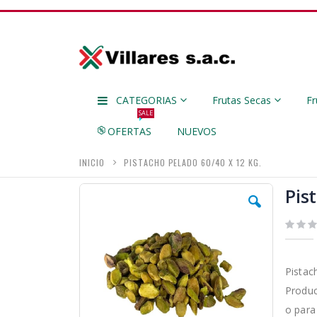
CATEGORIAS
Frutas Secas
Fr
SALE
OFERTAS
NUEVOS
INICIO
PISTACHO PELADO 60/40 X 12 KG.
Skip
Pis
to
the
end
of
the
images
Pistac
gallery
Produc
o para