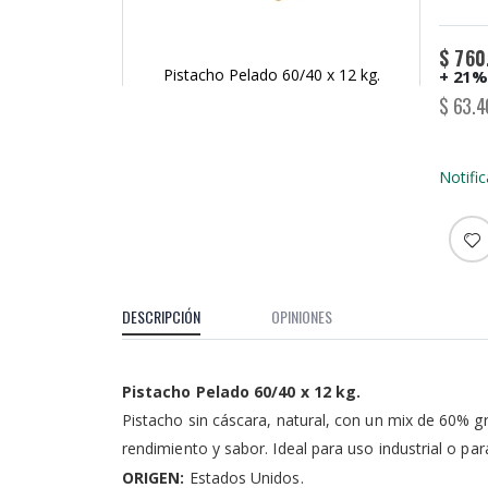
$ 760
Pistacho Pelado 60/40 x 12 kg.
+ 21%
Skip
$ 63.4
to
the
beginning
Notifi
of
the
images
gallery
DESCRIPCIÓN
OPINIONES
Pistacho Pelado 60/40 x 12 kg.
Pistacho sin cáscara, natural, con un mix de 60% 
rendimiento y sabor. Ideal para uso industrial o pa
ORIGEN:
Estados Unidos.