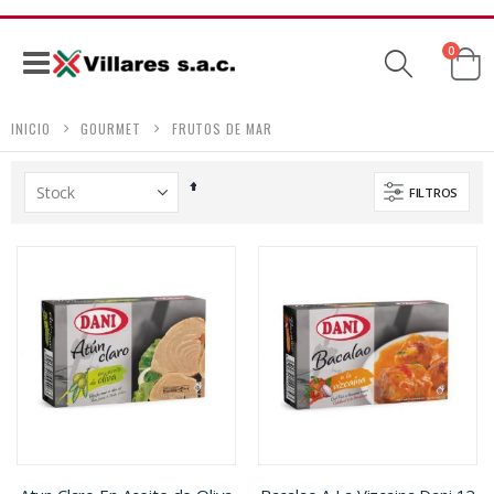
produc
0
Ca
Navegación
INICIO
GOURMET
FRUTOS DE MAR
Establecer
FILTROS
dirección
descendente