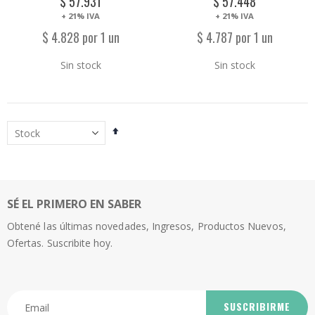
$ 57.931
$ 57.448
+ 21% IVA
+ 21% IVA
$ 4.828 por 1 un
$ 4.787 por 1 un
Sin stock
Sin stock
Establecer
dirección
descendente
SÉ EL PRIMERO EN SABER
Obtené las últimas novedades, Ingresos, Productos Nuevos,
Ofertas. Suscribite hoy.
SUSCRIBIRME