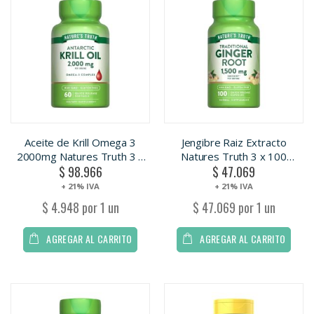
Aceite de Krill Omega 3
Jengibre Raiz Extracto
2000mg Natures Truth 3 x
Natures Truth 3 x 100
$ 98.966
$ 47.069
60 Capsulas.
Capsulas.
+ 21% IVA
+ 21% IVA
$ 4.948 por 1 un
$ 47.069 por 1 un
AGREGAR AL CARRITO
AGREGAR AL CARRITO