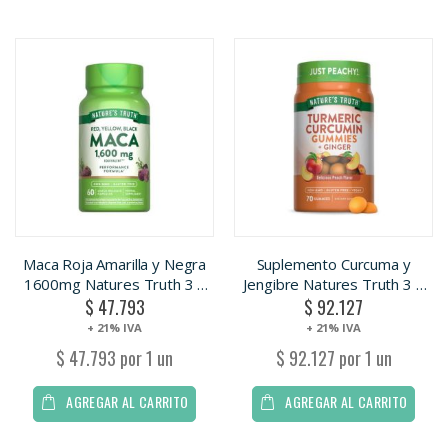
Maca Roja Amarilla y Negra
Suplemento Curcuma y
1600mg Natures Truth 3 x
Jengibre Natures Truth 3 x
$ 47.793
$ 92.127
50 Capsulas
70 Gomitas
+ 21% IVA
+ 21% IVA
$ 47.793 por 1 un
$ 92.127 por 1 un
AGREGAR AL CARRITO
AGREGAR AL CARRITO