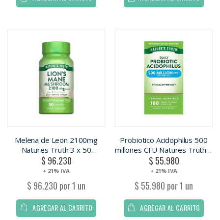
Melena de Leon 2100mg
Probiotico Acidophilus 500
Natures Truth 3 x 50
millones CFU Natures Truth 3
$ 96.230
$ 55.980
Capsulas
x 50 Capsulas
+ 21% IVA
+ 21% IVA
$ 96.230 por 1 un
$ 55.980 por 1 un
AGREGAR AL CARRITO
AGREGAR AL CARRITO