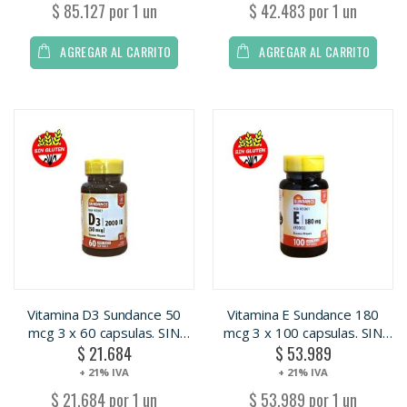
$ 85.127 por 1 un
$ 42.483 por 1 un
AGREGAR AL CARRITO
AGREGAR AL CARRITO
Vitamina D3 Sundance 50
Vitamina E Sundance 180
mcg 3 x 60 capsulas. SIN
mcg 3 x 100 capsulas. SIN
$ 21.684
$ 53.989
TACC
TACC
+ 21% IVA
+ 21% IVA
$ 21.684 por 1 un
$ 53.989 por 1 un