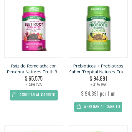
Raiz de Remolacha con
Probioticos + Prebioticos
Pimienta Natures Truth 3 x
Sabor Tropical Natures Truth
$ 65.575
$ 94.891
60 gomitas.
3 x 50 Gomitas
+ 21% IVA
+ 21% IVA
$ 94.891 por 1 un
AGREGAR AL CARRITO
AGREGAR AL CARRITO