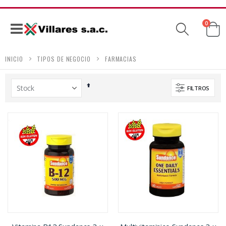
produc
0
Ca
Navegación
INICIO
TIPOS DE NEGOCIO
FARMACIAS
Establecer
FILTROS
dirección
descendente