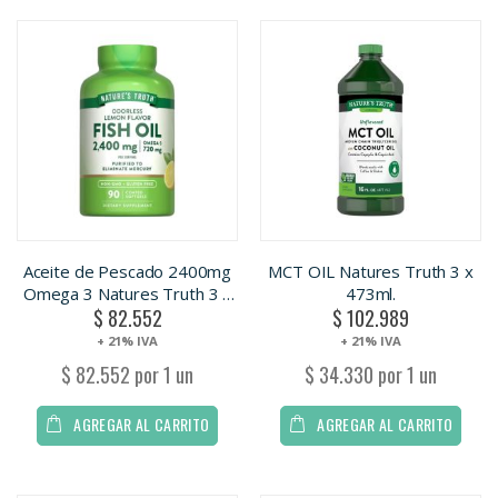
Aceite de Pescado 2400mg
MCT OIL Natures Truth 3 x
Omega 3 Natures Truth 3 x
473ml.
$ 82.552
$ 102.989
90cap
+ 21% IVA
+ 21% IVA
$ 82.552 por 1 un
$ 34.330 por 1 un
AGREGAR AL CARRITO
AGREGAR AL CARRITO