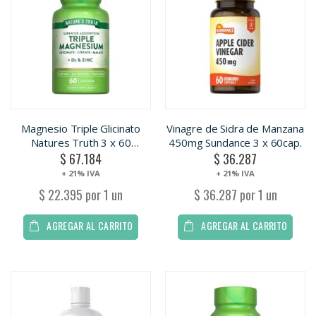
Magnesio Triple Glicinato
Vinagre de Sidra de Manzana
Natures Truth 3 x 60
450mg Sundance 3 x 60cap.
$ 67.184
$ 36.287
Capsulas.
+ 21% IVA
+ 21% IVA
$ 22.395 por 1 un
$ 36.287 por 1 un
AGREGAR AL CARRITO
AGREGAR AL CARRITO