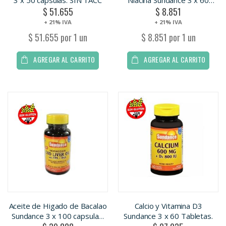
3 x 50 capsulas. SIN TACC
Niacina Sundance 3 x 60
$ 51.655
$ 8.851
Tabletas.
+ 21% IVA
+ 21% IVA
$ 51.655 por 1 un
$ 8.851 por 1 un
AGREGAR AL CARRITO
AGREGAR AL CARRITO
Aceite de Higado de Bacalao
Calcio y Vitamina D3
Sundance 3 x 100 capsulas.
Sundance 3 x 60 Tabletas.
SIN TACC