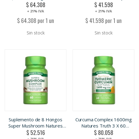
$ 64.308
$ 41.598
Truth 3 x 60 Capsulas
+ 21% IVA
+ 21% IVA
$ 64.308 por 1 un
$ 41.598 por 1 un
Sin stock
Sin stock
Suplemento de 8 Hongos
Curcuma Complex 1600mg
Super Mushroom Natures
Natures Truth 3 X 60
$ 52.516
$ 80.058
Truth 3 x 60Cap
capsulas.
+ 21% IVA
+ 21% IVA