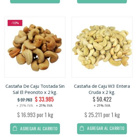
-10%
Castaña De Caju Tostada Sin
Castaña de Caju W3 Entera
Sal El Peoncito x 2 kg.
Cruda x 2 kg.
$ 33.985
$ 50.422
Oferta
$ 37.763
+ 21% IVA
+ 21% IVA
+ 21% IVA
$ 25.211 por 1 kg
$ 16.993 por 1 kg
AGREGAR AL CARRITO
AGREGAR AL CARRITO