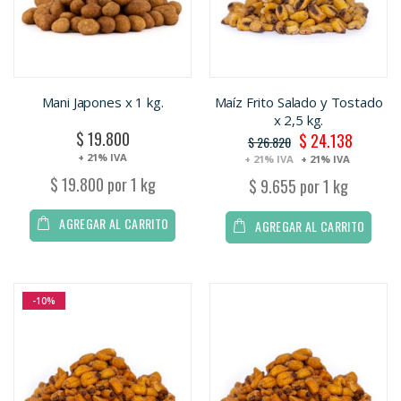
Mani Japones x 1 kg.
Maíz Frito Salado y Tostado
x 2,5 kg.
$ 19.800
$ 24.138
Oferta
$ 26.820
+ 21% IVA
+ 21% IVA
+ 21% IVA
$ 19.800 por 1 kg
$ 9.655 por 1 kg
AGREGAR AL CARRITO
AGREGAR AL CARRITO
-10%