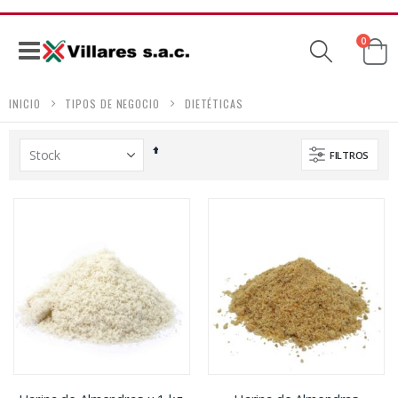
produc
0
Ca
Navegación
INICIO
TIPOS DE NEGOCIO
DIETÉTICAS
Establecer
FILTROS
dirección
descendente