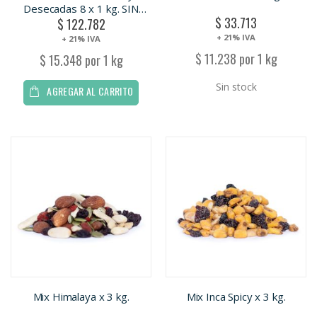
Desecadas 8 x 1 kg. SIN
$ 33.713
$ 122.782
TACC
+ 21% IVA
+ 21% IVA
$ 11.238 por 1 kg
$ 15.348 por 1 kg
Sin stock
AGREGAR AL CARRITO
Mix Himalaya x 3 kg.
Mix Inca Spicy x 3 kg.