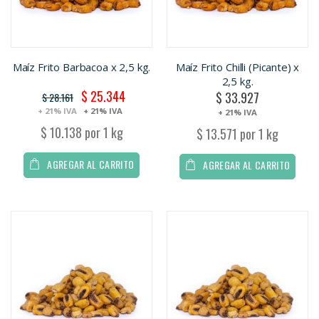
Maíz Frito Barbacoa x 2,5 kg.
Maíz Frito Chilli (Picante) x
2,5 kg.
$ 25.344
$ 33.927
Oferta
$ 28.161
+ 21% IVA
+ 21% IVA
+ 21% IVA
$ 10.138 por 1 kg
$ 13.571 por 1 kg
AGREGAR AL CARRITO
AGREGAR AL CARRITO