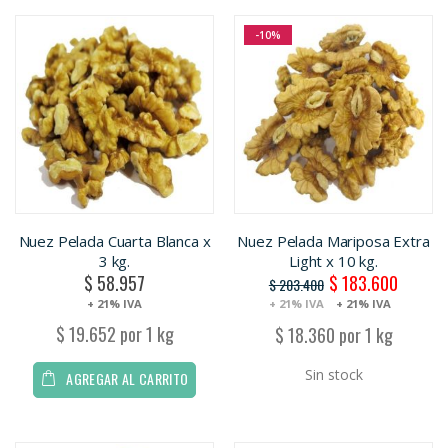
-10%
Nuez Pelada Cuarta Blanca x
Nuez Pelada Mariposa Extra
3 kg.
Light x 10 kg.
$ 58.957
$ 183.600
Oferta
$ 203.400
+ 21% IVA
+ 21% IVA
+ 21% IVA
$ 19.652 por 1 kg
$ 18.360 por 1 kg
Sin stock
AGREGAR AL CARRITO