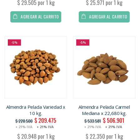
$ 29.505 por 1 kg
$ 25.971 por 1 kg
AGREGAR AL CARRITO
AGREGAR AL CARRITO
-5%
-5%
Almendra Pelada Variedad x
Almendra Pelada Carmel
10 kg.
Mediana x 22,680 kg.
$ 209.475
$ 506.901
Oferta
Oferta
$ 220.500
$ 533.581
+ 21% IVA
+ 21% IVA
+ 21% IVA
+ 21% IVA
$ 20.948 por 1 kg
$ 22.350 por 1 kg