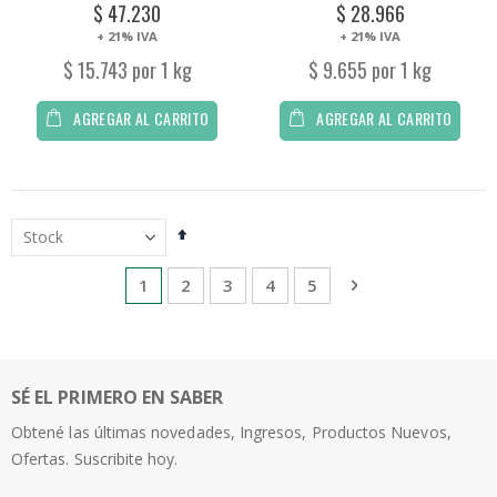
$ 47.230
$ 28.966
+ 21% IVA
+ 21% IVA
$ 15.743 por 1 kg
$ 9.655 por 1 kg
AGREGAR AL CARRITO
AGREGAR AL CARRITO
Establecer
dirección
descendente
Página
Estás leyendo la página
Página
Página
Página
Página
Página
Continuar
1
2
3
4
5
SÉ EL PRIMERO EN SABER
Obtené las últimas novedades, Ingresos, Productos Nuevos,
Ofertas. Suscribite hoy.