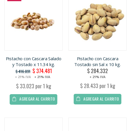
Pistacho con Cascara Salado
Pistacho con Cascara
y Tostado x 11.34 kg.
Tostado sin Sal x 10 kg.
$ 374.481
$ 284.332
Oferta
$ 416.091
+ 21% IVA
+ 21% IVA
+ 21% IVA
$ 28.433 por 1 kg
$ 33.023 por 1 kg
AGREGAR AL CARRITO
AGREGAR AL CARRITO