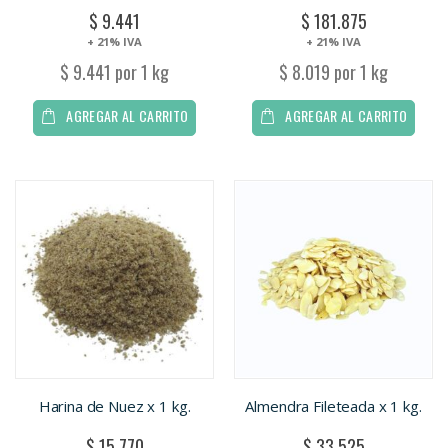
$ 9.441
$ 181.875
+ 21% IVA
+ 21% IVA
$ 9.441 por 1 kg
$ 8.019 por 1 kg
AGREGAR AL CARRITO
AGREGAR AL CARRITO
Harina de Nuez x 1 kg.
Almendra Fileteada x 1 kg.
$ 15.770
$ 33.525