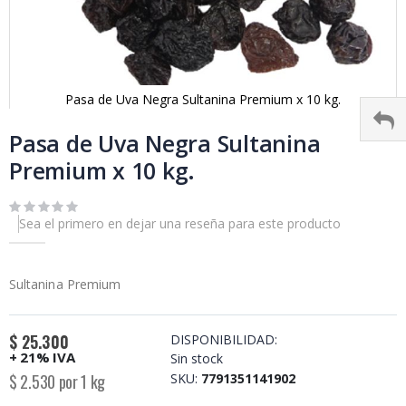
Pasa de Uva Negra Sultanina Premium x 10 kg.
Skip
to
Pasa de Uva Negra Sultanina
the
Premium x 10 kg.
beginning
of
the
images
Sea el primero en dejar una reseña para este producto
gallery
Sultanina Premium
$ 25.300
DISPONIBILIDAD:
+ 21% IVA
Sin stock
$ 2.530 por 1 kg
SKU
7791351141902