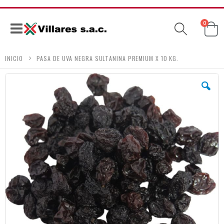
produc
0
Ca
Navegación
INICIO
PASA DE UVA NEGRA SULTANINA PREMIUM X 10 KG.
Skip
to
the
end
of
the
images
gallery