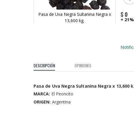
$ 0
Pasa de Uva Negra Sultanina Negra x
+ 21%
13,600 kg.
Skip
to
the
beginning
Notifi
of
the
images
DESCRIPCIÓN
OPINIONES
gallery
Pasa de Uva Negra Sultanina Negra x 13,600 k
MARCA:
El Peoncito
ORIGEN:
Argentina