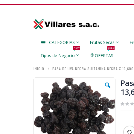
CATEGORIAS
Frutas Secas
Fr
NEW
SALE
Tipos de Negocio
OFERTAS
INICIO
PASA DE UVA NEGRA SULTANINA NEGRA X 13,600
Skip
Pas
to
13,
the
end
of
the
images
gallery