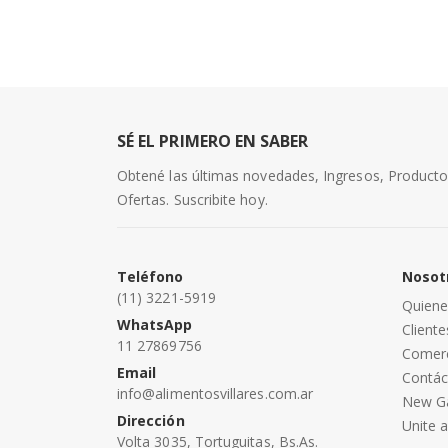
SÉ EL PRIMERO EN SABER
Obtené las últimas novedades, Ingresos, Product
Ofertas. Suscribite hoy.
Teléfono
Nosot
(11) 3221-5919
Quien
WhatsApp
Cliente
11 27869756
Comerc
Email
Contác
info@alimentosvillares.com.ar
New G
Dirección
Unite 
Volta 3035, Tortuguitas, Bs.As.