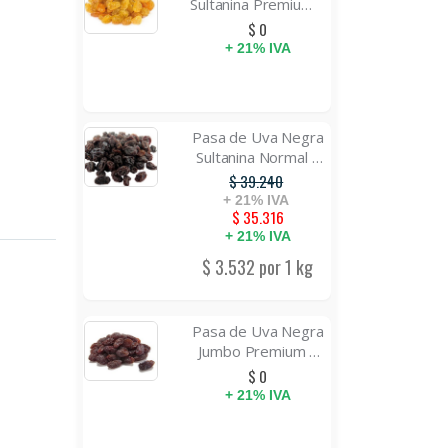
Sultanina Premium x
10 kg.
$ 0
+ 21% IVA
Pasa de Uva Negra
Sultanina Normal x
10 kg.
$ 39.240
+ 21% IVA
$ 35.316
Oferta
+ 21% IVA
$ 3.532 por 1 kg
Pasa de Uva Negra
Jumbo Premium x
10 kg.
$ 0
+ 21% IVA