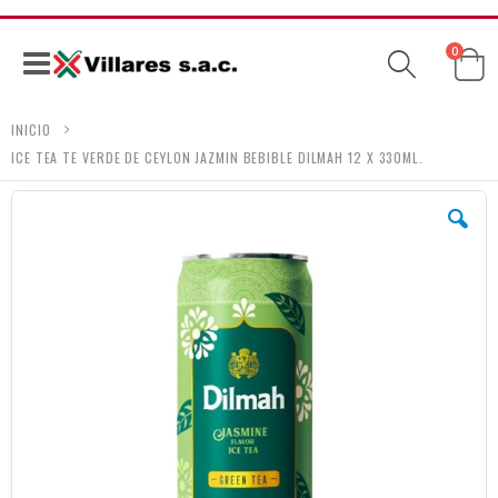
produc
0
Ca
Navegación
INICIO
ICE TEA TE VERDE DE CEYLON JAZMIN BEBIBLE DILMAH 12 X 330ML.
Skip
to
the
end
of
the
images
gallery