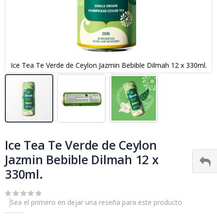
Ice Tea Te Verde de Ceylon Jazmin Bebible Dilmah 12 x 330ml.
Skip
to
Ice Tea Te Verde de Ceylon
the
Jazmin Bebible Dilmah 12 x
beginning
of
330ml.
the
images
gallery
Sea el primero en dejar una reseña para este producto