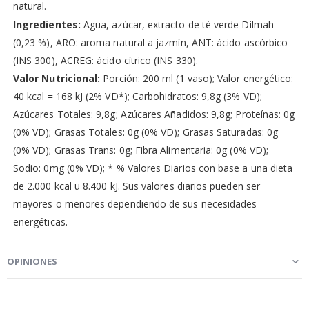
natural.
Ingredientes:
Agua, azúcar, extracto de té verde Dilmah
(0,23 %), ARO: aroma natural a jazmín, ANT: ácido ascórbico
(INS 300), ACREG: ácido cítrico (INS 330).
Valor Nutricional:
Porción: 200 ml (1 vaso); Valor energético:
40 kcal = 168 kJ (2% VD*); Carbohidratos: 9,8g (3% VD);
Azúcares Totales: 9,8g; Azúcares Añadidos: 9,8g; Proteínas: 0g
(0% VD); Grasas Totales: 0g (0% VD); Grasas Saturadas: 0g
(0% VD); Grasas Trans: 0g; Fibra Alimentaria: 0g (0% VD);
Sodio: 0mg (0% VD); * % Valores Diarios con base a una dieta
de 2.000 kcal u 8.400 kJ. Sus valores diarios pueden ser
mayores o menores dependiendo de sus necesidades
energéticas.
OPINIONES