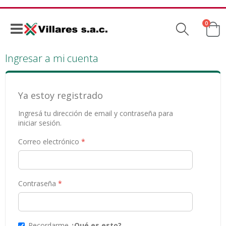
produc
0
Ca
Navegación
Ingresar a mi cuenta
Ya estoy registrado
Ingresá tu dirección de email y contraseña para
iniciar sesión.
Correo electrónico
Contraseña
Recordarme
¿Qué es esto?