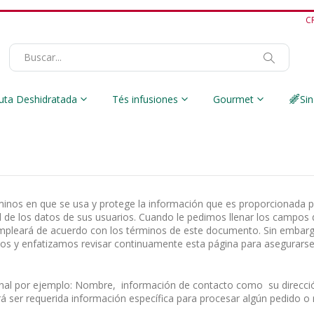
C
Buscar
uta Deshidratada
Tés infusiones
Gourmet
Sin
rminos en que se usa y protege la información que es proporcionada po
de los datos de sus usuarios. Cuando le pedimos llenar los campos d
mpleará de acuerdo con los términos de este documento. Sin embargo
os y enfatizamos revisar continuamente esta página para asegurars
nal por ejemplo: Nombre, información de contacto como su direcció
ser requerida información específica para procesar algún pedido o r