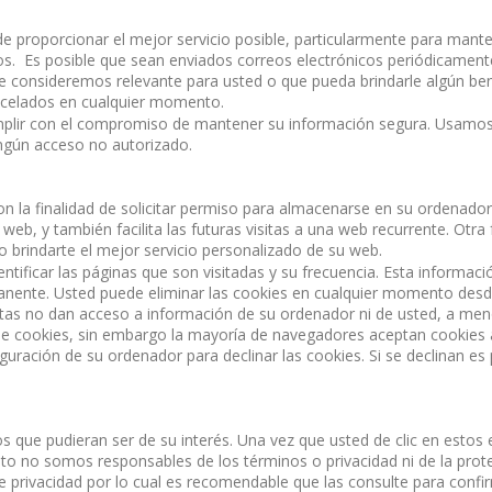
de proporcionar el mejor servicio posible, particularmente para mant
os. Es posible que sean enviados correos electrónicos periódicamente
ue consideremos relevante para usted o que pueda brindarle algún ben
ancelados en cualquier momento.
umplir con el compromiso de mantener su información segura. Usamo
ngún acceso no autorizado.
n la finalidad de solicitar permiso para almacenarse en su ordenador, 
web, y también facilita las futuras visitas a una web recurrente. Otra 
 brindarte el mejor servicio personalizado de su web.
ntificar las páginas que son visitadas y su frecuencia. Esta informac
anente. Usted puede eliminar las cookies en cualquier momento desd
stas no dan acceso a información de su ordenador ni de usted, a meno
de cookies, sin embargo la mayoría de navegadores aceptan cookies
uración de su ordenador para declinar las cookies. Si se declinan es 
ios que pudieran ser de su interés. Una vez que usted de clic en est
 tanto no somos responsables de los términos o privacidad ni de la prot
 de privacidad por lo cual es recomendable que las consulte para conf